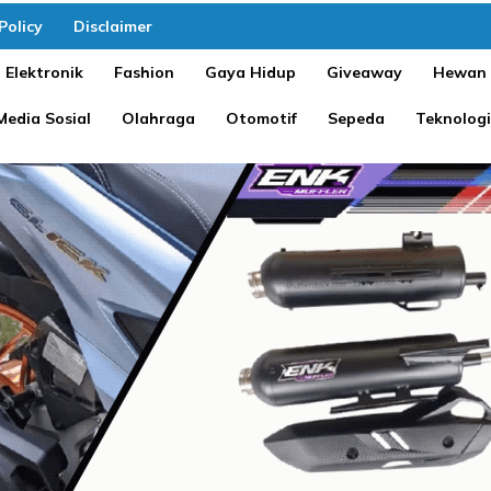
Policy
Disclaimer
Elektronik
Fashion
Gaya Hidup
Giveaway
Hewan
Media Sosial
Olahraga
Otomotif
Sepeda
Teknologi