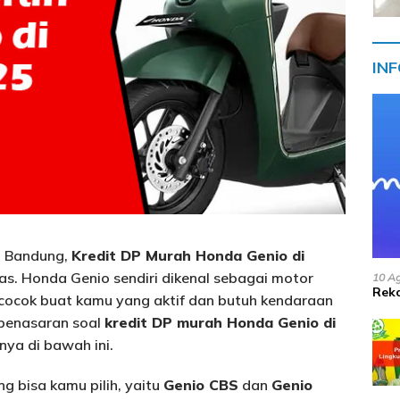
IN
di Bandung,
Kredit DP Murah Honda Genio di
pas. Honda Genio sendiri dikenal sebagai motor
10 A
Reko
t cocok buat kamu yang aktif dan butuh kendaraan
 penasaran soal
kredit DP murah Honda Genio di
nya di bawah ini.
g bisa kamu pilih, yaitu
Genio CBS
dan
Genio