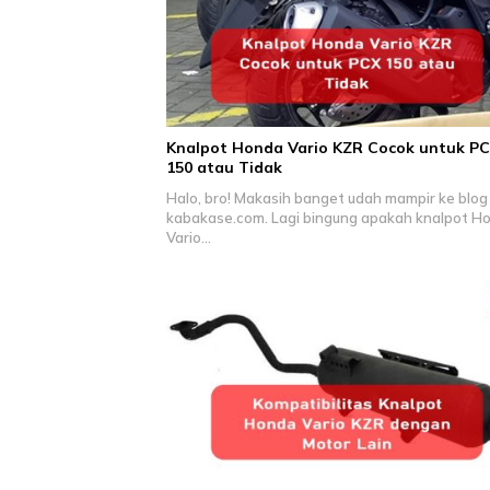
Knalpot Honda Vario KZR Cocok untuk P
150 atau Tidak
Halo, bro! Makasih banget udah mampir ke blog
kabakase.com. Lagi bingung apakah knalpot H
Vario…