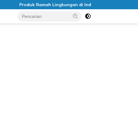
duk Ramah Lingkungan di Indonesia
Cara Memulai Gay