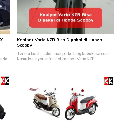
CX
Knalpot Vario KZR Bisa Dipakai di Honda
Scoopy
Terima kasih sudah mampir ke blog kabakase.com!
onda
Kamu lagi nyari info soal knalpot Vario KZR…