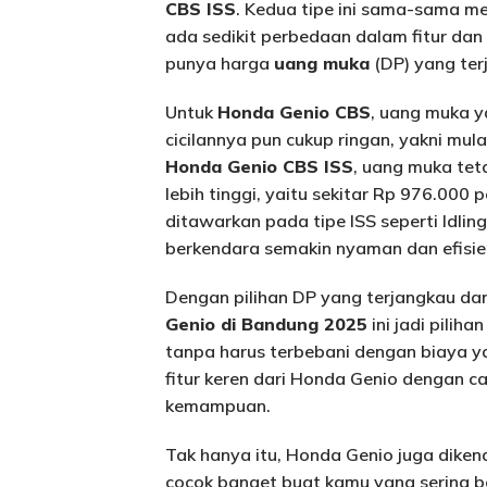
CBS ISS
. Kedua tipe ini sama-sama m
ada sedikit perbedaan dalam fitur dan 
punya harga
uang muka
(DP) yang ter
Untuk
Honda Genio CBS
, uang muka y
cicilannya pun cukup ringan, yakni mula
Honda Genio CBS ISS
, uang muka teta
lebih tinggi, yaitu sekitar Rp 976.000 p
ditawarkan pada tipe ISS seperti Idlin
berkendara semakin nyaman dan efisie
Dengan pilihan DP yang terjangkau dan
Genio di Bandung 2025
ini jadi pilih
tanpa harus terbebani dengan biaya ya
fitur keren dari Honda Genio dengan c
kemampuan.
Tak hanya itu, Honda Genio juga dike
cocok banget buat kamu yang sering b