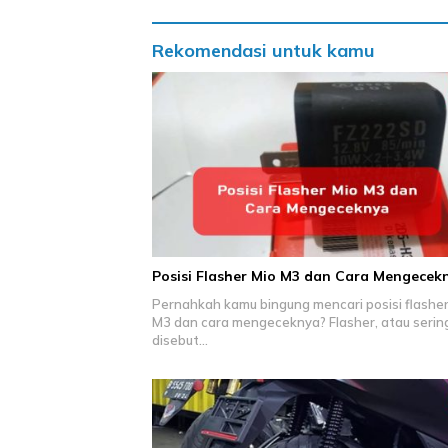
Rekomendasi untuk kamu
Posisi Flasher Mio M3 dan Cara Mengecek
Pernahkah kamu bingung mencari posisi flasher
M3 dan cara mengeceknya? Flasher, atau serin
disebut…