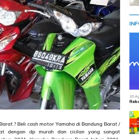
IN
10 A
Reko
arat ? Beli cash motor Yamaha di Bandung Barat /
at dengan dp murah dan cicilan yang sangat