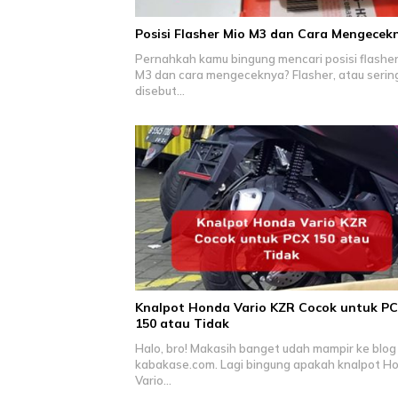
Posisi Flasher Mio M3 dan Cara Mengecek
Pernahkah kamu bingung mencari posisi flasher
M3 dan cara mengeceknya? Flasher, atau serin
disebut…
Knalpot Honda Vario KZR Cocok untuk P
150 atau Tidak
Halo, bro! Makasih banget udah mampir ke blog
kabakase.com. Lagi bingung apakah knalpot H
Vario…