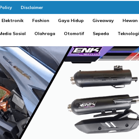
Policy
Disclaimer
Elektronik
Fashion
Gaya Hidup
Giveaway
Hewan
Media Sosial
Olahraga
Otomotif
Sepeda
Teknologi