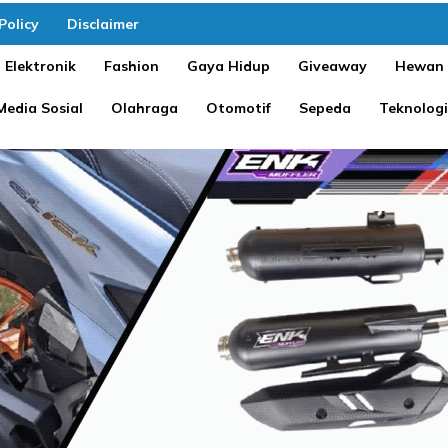
Policy
Disclaimer
Elektronik
Fashion
Gaya Hidup
Giveaway
Hewan
Media Sosial
Olahraga
Otomotif
Sepeda
Teknologi