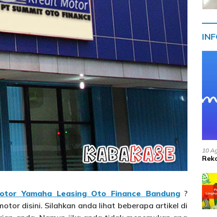
IN
10 A
Reko
Motor Yamaha Leasing Oto Finance Bandung
?
or disini. Silahkan anda lihat beberapa artikel di