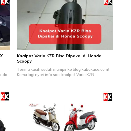
CX
Knalpot Vario KZR Bisa Dipakai di Honda
Scoopy
Terima kasih sudah mampir ke blog kabakase.com!
onda
Kamu lagi nyari info soal knalpot Vario KZR…