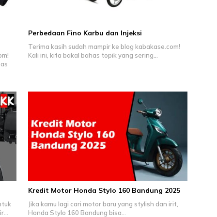
Perbedaan Fino Karbu dan Injeksi
Terima kasih sudah mampir ke blog kabakase.com!
om!
Kali ini, kita bakal bahas topik yang sering…
tas
Kredit Motor Honda Stylo 160 Bandung 2025
ntuk
Jika kamu lagi cari motor baru yang stylish dan irit,
ir…
Honda Stylo 160 Bandung bisa…