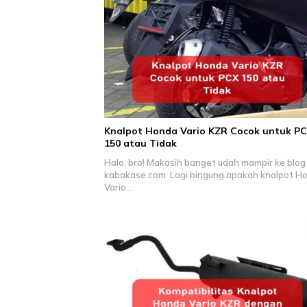
Knalpot Honda Vario KZR Cocok untuk P
150 atau Tidak
Halo, bro! Makasih banget udah mampir ke blog
kabakase.com. Lagi bingung apakah knalpot H
Vario…