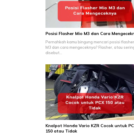
Posisi Flasher Mio M3 dan Cara Mengecek
Pernahkah kamu bingung mencari posisi flasher
M3 dan cara mengeceknya? Flasher, atau serin
disebut…
Knalpot Honda Vario KZR Cocok untuk P
150 atau Tidak