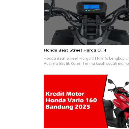
Honda Beat Street Harga OTR
Honda Beat Street Harga OTR: Info Lengkap u
Pecinta Skutik Keren Terima kasih sudah mamp