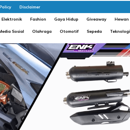
Policy
Disclaimer
Elektronik
Fashion
Gaya Hidup
Giveaway
Hewan
Media Sosial
Olahraga
Otomotif
Sepeda
Teknologi