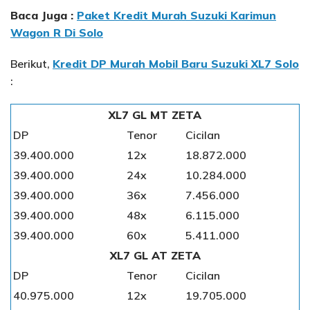
Baca Juga :
Paket Kredit Murah Suzuki Karimun
Wagon R Di Solo
Berikut,
Kredit DP Murah Mobil Baru Suzuki XL7 Solo
:
XL7 GL MT ZETA
DP
Tenor
Cicilan
39.400.000
12x
18.872.000
39.400.000
24x
10.284.000
39.400.000
36x
7.456.000
39.400.000
48x
6.115.000
39.400.000
60x
5.411.000
XL7 GL AT ZETA
DP
Tenor
Cicilan
40.975.000
12x
19.705.000