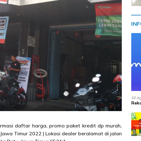
IN
10 A
Reko
ormasi daftar harga, promo paket kredit dp murah,
Jawa Timur 2022 | Lokasi dealer beralamat di jalan