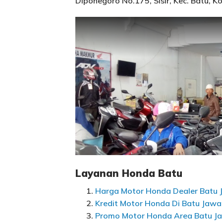
Diponegoro No.175, Sisir, Kec. Batu, 
Layanan Honda Batu
Harga Motor Honda Dealer Batu 
Kredit Motor Honda Di Batu Jawa
Promo Motor Honda Area Batu J