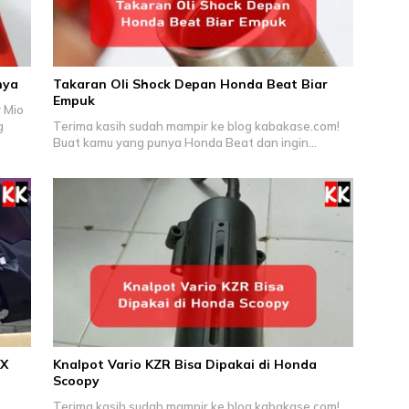
nya
Takaran Oli Shock Depan Honda Beat Biar
Empuk
 Mio
g
Terima kasih sudah mampir ke blog kabakase.com!
Buat kamu yang punya Honda Beat dan ingin…
CX
Knalpot Vario KZR Bisa Dipakai di Honda
Scoopy
Terima kasih sudah mampir ke blog kabakase.com!