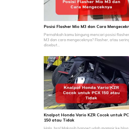
Posisi Flasher Mio M3 dan Cara Mengecek
Pernahkah kamu bingung mencari posisi flasher
M3 dan cara mengeceknya? Flasher, atau serin
disebut…
Knalpot Honda Vario KZR Cocok untuk P
150 atau Tidak
Halo, bro! Makasih banget udah mampir ke blog