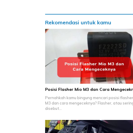
Rekomendasi untuk kamu
Posisi Flasher Mio M3 dan Cara Mengecek
Pernahkah kamu bingung mencari posisi flasher
M3 dan cara mengeceknya? Flasher, atau serin
disebut…