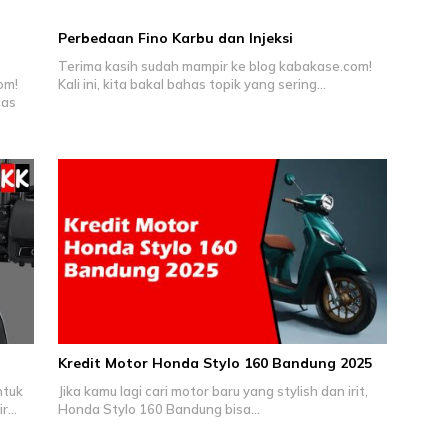
Perbedaan Fino Karbu dan Injeksi
Terima kasih sudah mampir ke blog kabakase.com!
om!
Kali ini, kita bakal bahas topik yang sering…
tas
Kredit Motor Honda Stylo 160 Bandung 2025
ntuk
Jika kamu lagi cari motor baru yang stylish dan irit,
ir…
Honda Stylo 160 Bandung bisa…