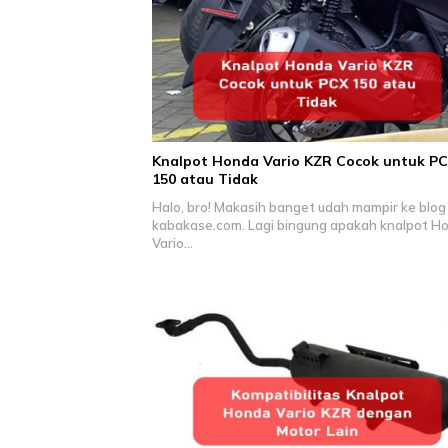
Knalpot Honda Vario KZR Cocok untuk P
150 atau Tidak
Halo, bro! Makasih banget udah mampir ke blog
kabakase.com. Lagi bingung apakah knalpot H
Vario…