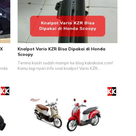
CX
Knalpot Vario KZR Bisa Dipakai di Honda
Scoopy
Terima kasih sudah mampir ke blog kabakase.com!
onda
Kamu lagi nyari info soal knalpot Vario KZR…