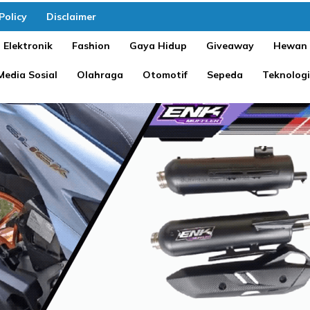
Policy
Disclaimer
Elektronik
Fashion
Gaya Hidup
Giveaway
Hewan
Media Sosial
Olahraga
Otomotif
Sepeda
Teknologi