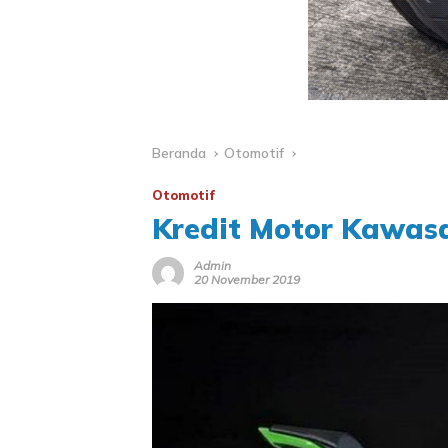
Beranda
Otomotif
Otomotif
Kredit Motor Kawas
Admin
20 November 2019