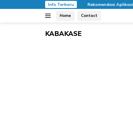
Langsung
Info Terbaru
Rekomendasi Aplikasi Meditasi Gratis
ke
Home
Contact
konten
KABAKASE
Kali
Banyak,
Kali
Sering