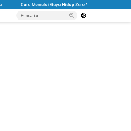
Memulai Gaya Hidup Zero Waste
Cara Kerja Virtual Re