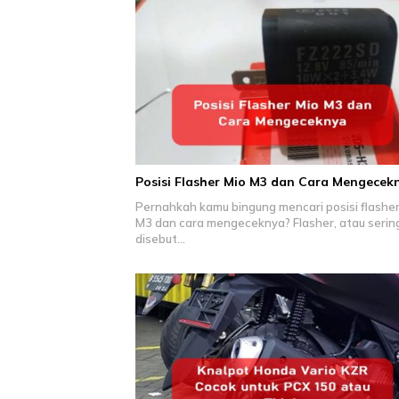
Posisi Flasher Mio M3 dan Cara Mengecek
Pernahkah kamu bingung mencari posisi flasher
M3 dan cara mengeceknya? Flasher, atau serin
disebut…