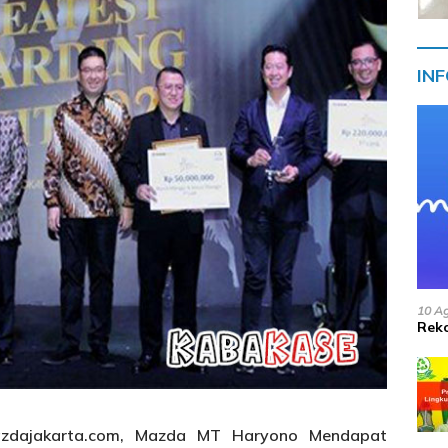
IN
10 A
Reko
azdajakarta.com, Mazda MT Haryono Mendapat