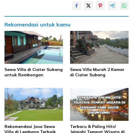
Rekomendasi untuk kamu
Sewa Villa di Ciater Subang
Sewa Villa Murah 2 Kamar
untuk Rombongan
di Ciater Subang
Rekomendasi Jasa Sewa
Terbaru & Paling Hits!
Villa di Lembang Terbaik
Jelajahi Tempat Wisata di