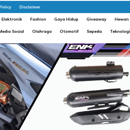
Policy
Disclaimer
Elektronik
Fashion
Gaya Hidup
Giveaway
Hewan
Media Sosial
Olahraga
Otomotif
Sepeda
Teknologi