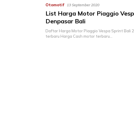
Otomotif
13 September 2020
List Harga Motor Piaggio Vesp
Denpasar Bali
Daftar Harga Motor Piaggio Vespa Sprint Bali 2
terbaru Harga Cash motor terbaru…