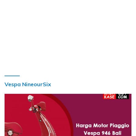
Vespa NineourSix