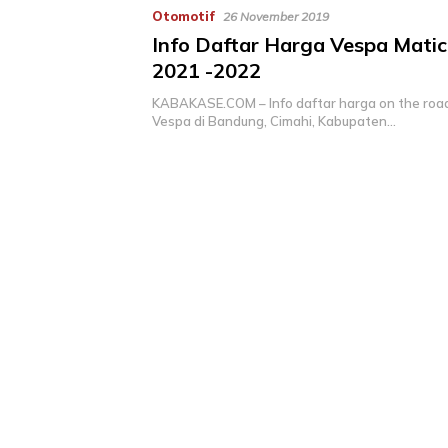
Otomotif
26 November 2019
Info Daftar Harga Vespa Mati
2021 -2022
KABAKASE.COM – Info daftar harga on the roa
Vespa di Bandung, Cimahi, Kabupaten…