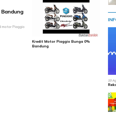
c Bandung
IN
d motor Piaggio
Kredit Motor Piaggio Bunga 0%
Bandung
10 A
Reko