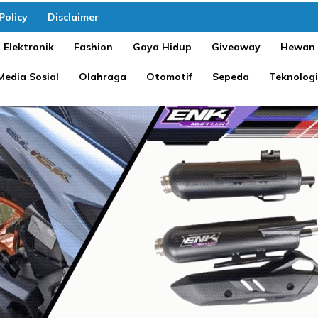
Policy
Disclaimer
Elektronik
Fashion
Gaya Hidup
Giveaway
Hewan
Media Sosial
Olahraga
Otomotif
Sepeda
Teknologi