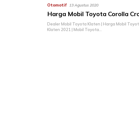
Otomotif
13 Agustus 2020
Harga Mobil Toyota Corolla Cr
Dealer Mobil Toyota Klaten | Harga Mobil Toyot
Klaten 2021 | Mobil Toyota…