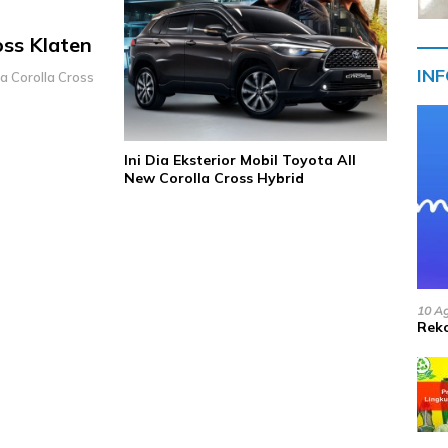
oss Klaten
IN
a Corolla Cross
Ini Dia Eksterior Mobil Toyota All
New Corolla Cross Hybrid
10 A
Reko