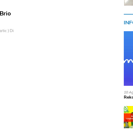
Brio
IN
tic ) Di
10 A
Reko