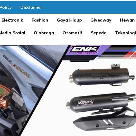
Policy
Disclaimer
Elektronik
Fashion
Gaya Hidup
Giveaway
Hewan
Media Sosial
Olahraga
Otomotif
Sepeda
Teknologi