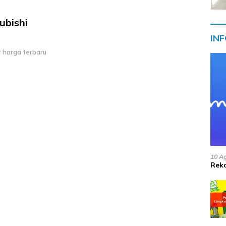
ubishi
IN
r harga terbaru
10 A
Reko