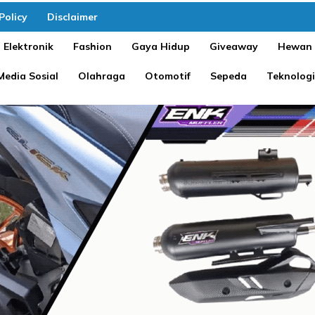
Policy
Disclaimer
Elektronik
Fashion
Gaya Hidup
Giveaway
Hewan
Media Sosial
Olahraga
Otomotif
Sepeda
Teknologi