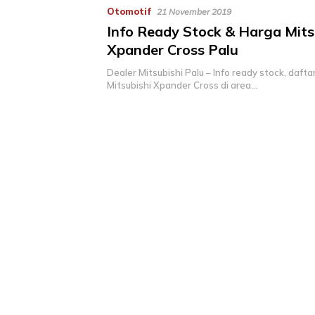
Otomotif
21 November 2019
Info Ready Stock & Harga Mits
Xpander Cross Palu
Dealer Mitsubishi Palu – Info ready stock, dafta
Mitsubishi Xpander Cross di area…