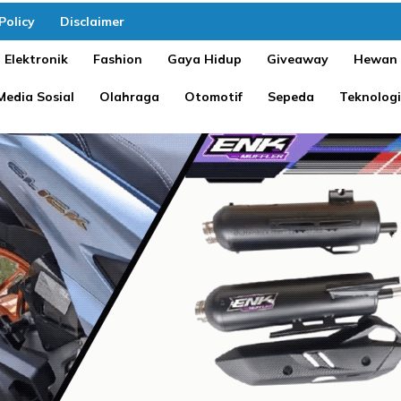
Policy
Disclaimer
Elektronik
Fashion
Gaya Hidup
Giveaway
Hewan
Media Sosial
Olahraga
Otomotif
Sepeda
Teknologi