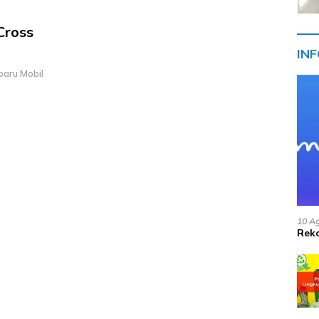
Cross
IN
baru Mobil
10 A
Reko