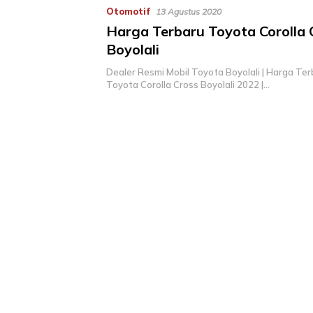
Otomotif
13 Agustus 2020
Harga Terbaru Toyota Corolla 
Boyolali
Dealer Resmi Mobil Toyota Boyolali | Harga Ter
Toyota Corolla Cross Boyolali 2022 |…