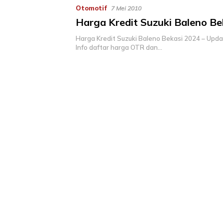
Otomotif
7 Mei 2010
Harga Kredit Suzuki Baleno Be
Harga Kredit Suzuki Baleno Bekasi 2024 – Upda
Info daftar harga OTR dan…