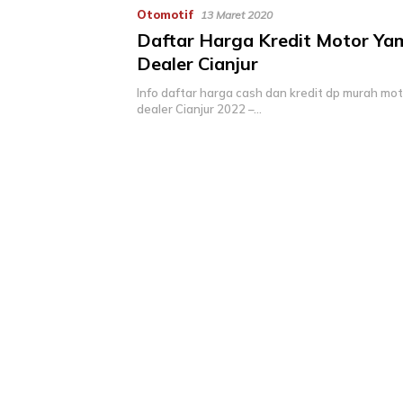
Otomotif
13 Maret 2020
Daftar Harga Kredit Motor Y
Dealer Cianjur
Info daftar harga cash dan kredit dp murah mo
dealer Cianjur 2022 –…