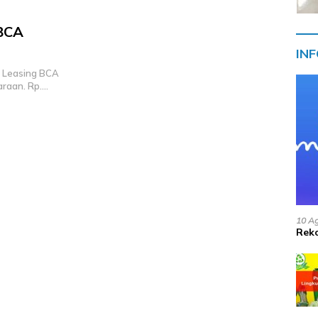
 BCA
IN
o Leasing BCA
araan. Rp….
10 A
Reko