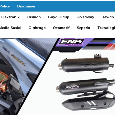
Policy
Disclaimer
Elektronik
Fashion
Gaya Hidup
Giveaway
Hewan
Media Sosial
Olahraga
Otomotif
Sepeda
Teknologi