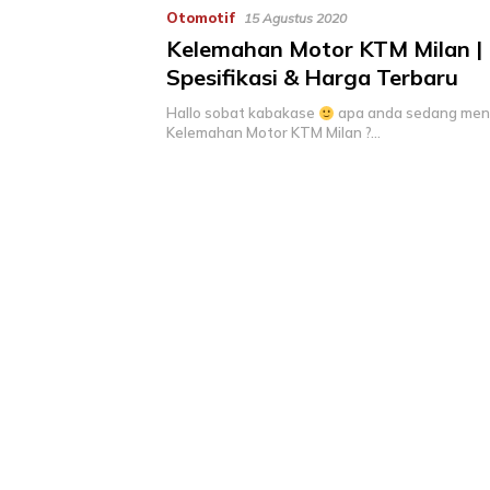
Otomotif
15 Agustus 2020
Kelemahan Motor KTM Milan | 
Spesifikasi & Harga Terbaru
Hallo sobat kabakase
apa anda sedang menca
Kelemahan Motor KTM Milan ?…