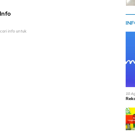
Info
IN
ri info untuk
10 A
Reko