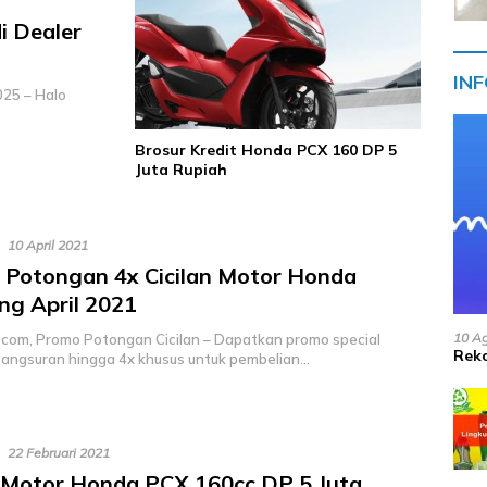
i Dealer
IN
025 – Halo
Brosur Kredit Honda PCX 160 DP 5
Juta Rupiah
10 April 2021
Potongan 4x Cicilan Motor Honda
g April 2021
10 A
com, Promo Potongan Cicilan – Dapatkan promo special
Reko
angsuran hingga 4x khusus untuk pembelian…
22 Februari 2021
 Motor Honda PCX 160cc DP 5 Juta