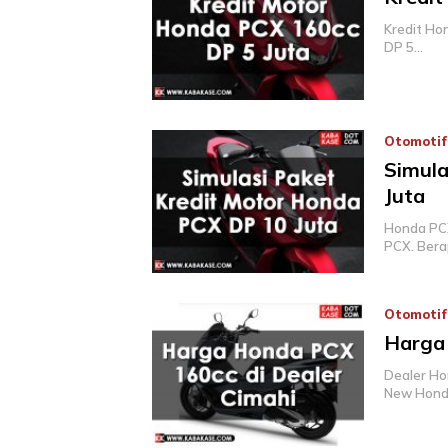
Kredit Ho
DP 5…
Otomotif
Simula
Juta
Honda PCX
PCX. Bera
Otomotif
Harga 
Dealer Ho
New Hond