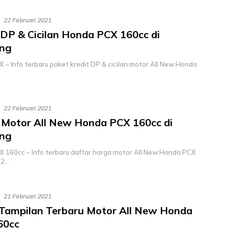
22 Februari 2021
 DP & Cicilan Honda PCX 160cc di
ng
 – Info terbaru paket kredit DP & cicilan motor All New Honda
22 Februari 2021
Motor All New Honda PCX 160cc di
ng
 160cc – Info terbaru daftar harga motor All New Honda PCX
22…
21 Februari 2021
 Tampilan Terbaru Motor All New Honda
60cc