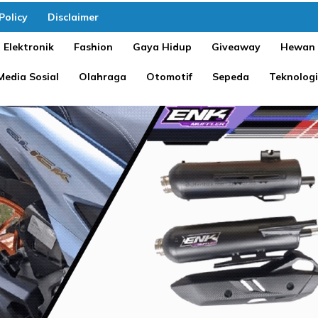
Policy
Disclaimer
Elektronik
Fashion
Gaya Hidup
Giveaway
Hewan
Media Sosial
Olahraga
Otomotif
Sepeda
Teknologi