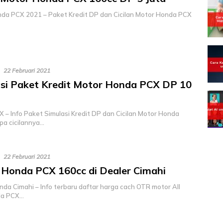
nda PCX 2021 – Paket Kredit DP dan Cicilan Motor Honda PCX
22 Februari 2021
si Paket Kredit Motor Honda PCX DP 10
 – Info Paket Simulasi Kredit DP dan Cicilan Motor Honda
pa cicilannya…
22 Februari 2021
Honda PCX 160cc di Dealer Cimahi
nda Cimahi – Info terbaru daftar harga cach OTR motor All
a PCX…