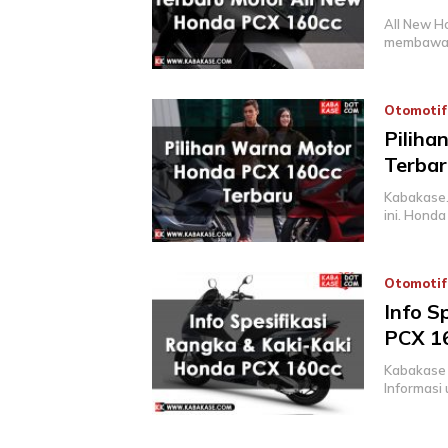
All New H
membawa 
Otomotif
Pilih
Terba
Kabakase.
ini. Honda
Otomotif
Info S
PCX 1
Kabakase 
Informasi