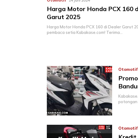
Otomotif
14 Juni 2024
Harga Motor Honda PCX 160 d
Garut 2025
Harga Motor Honda PCX 160 di Dealer Garut 2
pembaca setia Kabakase.com! Terima…
Otomotif
Promo 
Bandun
Kabakase.
potongan 
Otomotif
Kredit