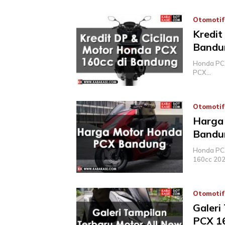
Otomotif
Kredit
Bandu
Honda PCX
PCX…
Otomotif
Harga 
Bandu
Honda PCX
160cc 20
Otomotif
Galeri
PCX 1