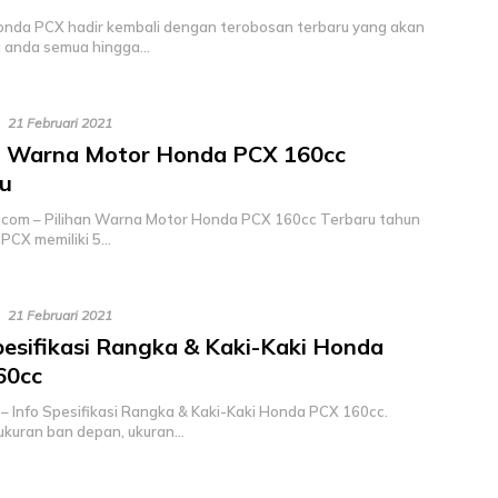
onda PCX hadir kembali dengan terobosan terbaru yang akan
anda semua hingga…
21 Februari 2021
an Warna Motor Honda PCX 160cc
ru
com – Pilihan Warna Motor Honda PCX 160cc Terbaru tahun
 PCX memiliki 5…
21 Februari 2021
pesifikasi Rangka & Kaki-Kaki Honda
60cc
– Info Spesifikasi Rangka & Kaki-Kaki Honda PCX 160cc.
 ukuran ban depan, ukuran…