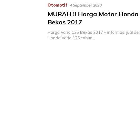
Otomotif
4 September 2020
MURAH !! Harga Motor Honda 
Bekas 2017
Harga Vario 125 Bekas 2017 – informasi jual be
Honda Vario 125 tahun…