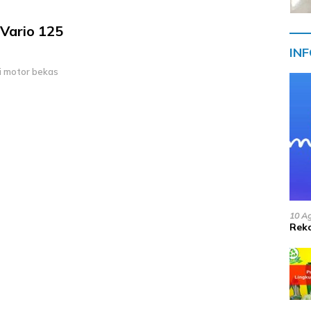
Vario 125
IN
li motor bekas
10 A
Reko