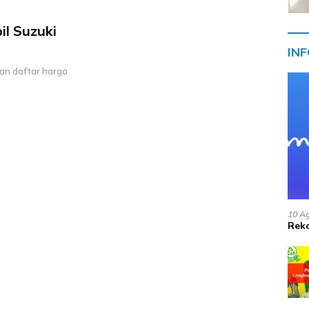
il Suzuki
IN
an daftar harga
10 A
Reko