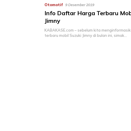
Otomotif
9 Desember 2019
Info Daftar Harga Terbaru Mob
Jimny
KABAKASE.com – sebelum kita menginformasik
terbaru mobil Suzuki Jimny di bulan ini, simak…