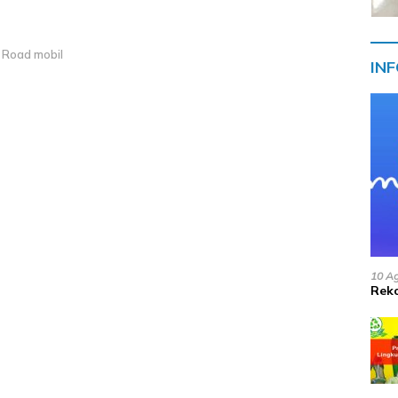
i
 Road mobil
IN
10 A
Reko