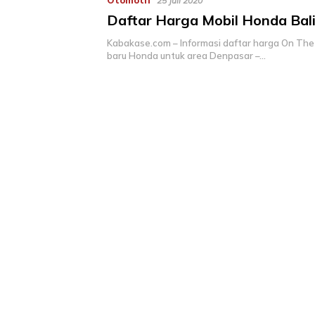
Otomotif
25 Juli 2020
Daftar Harga Mobil Honda Bal
Kabakase.com – Informasi daftar harga On The
baru Honda untuk area Denpasar –…