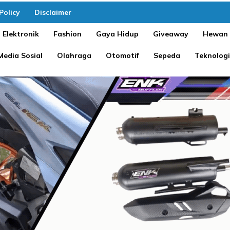
Policy
Disclaimer
Elektronik
Fashion
Gaya Hidup
Giveaway
Hewan
Media Sosial
Olahraga
Otomotif
Sepeda
Teknologi