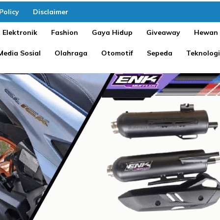
Policy
Disclaimer
Elektronik
Fashion
Gaya Hidup
Giveaway
Hewan
Media Sosial
Olahraga
Otomotif
Sepeda
Teknologi