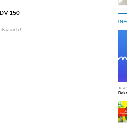
ADV 150
IN
o price list
10 A
Reko