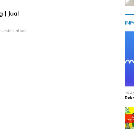
| Jual
IN
 Info jual beli
10 A
Reko