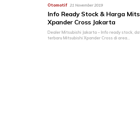
Otomotif
21 November 2019
Info Ready Stock & Harga Mits
Xpander Cross Jakarta
Dealer Mitsubishi Jakarta – Info ready stock, d
terbaru Mitsubishi Xpander Cross di area…