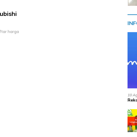
ubishi
IN
aftar harga
10 A
Reko