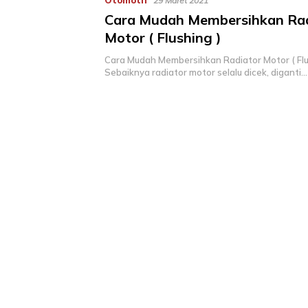
Otomotif
29 Maret 2021
Cara Mudah Membersihkan Rad
Motor ( Flushing )
Cara Mudah Membersihkan Radiator Motor ( Flus
Sebaiknya radiator motor selalu dicek, diganti…