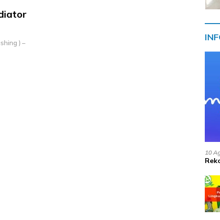
iator
IN
hing ) –
10 A
Reko