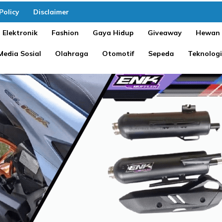
Policy
Disclaimer
Elektronik
Fashion
Gaya Hidup
Giveaway
Hewan
Media Sosial
Olahraga
Otomotif
Sepeda
Teknologi