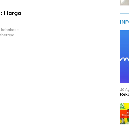
 : Harga
IN
t kabakase
beberapa…
10 A
Reko