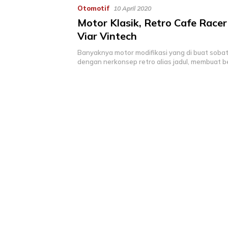
Otomotif
10 April 2020
Motor Klasik, Retro Cafe Racer
Viar Vintech
Banyaknya motor modifikasi yang di buat soba
dengan nerkonsep retro alias jadul, membuat 